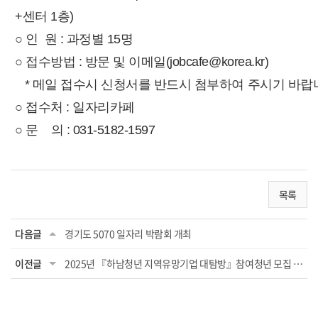
+센터 1층)
○
인 원 : 과정별 15명
○
접수방법 : 방문 및 이메일(jobcafe@korea.kr)
* 메일 접수시 신청서를 반드시 첨부하여 주시기 바랍
○
접수처 : 일자리카페
○
문 의 : 031-5182-1597
목록
다음글
경기도 5070 일자리 박람회 개최
이전글
2025년 『하남청년 지역유망기업 대탐방』참여청년 모집 안내