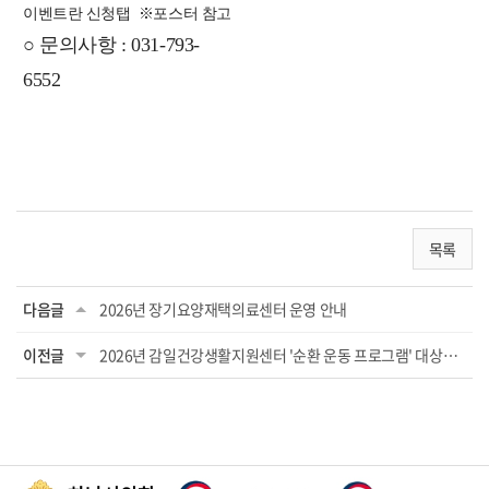
이벤트란 신청탭 ※포스터 참고
○ 문의사항 :
031-793-
6552
하
하
남시정신건강복지센터 031-793-
6552
하남시정신건강복지센터 031-793-
6552
남시정신건강복지센터 031-793-6552
목록
다음글
2026년 장기요양재택의료센터 운영 안내
이전글
2026년 감일건강생활지원센터 '순환 운동 프로그램' 대상자 모집